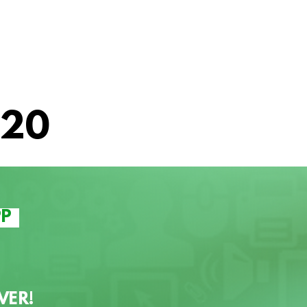
20
PP
VER!