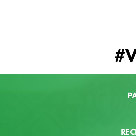
#
P
REC