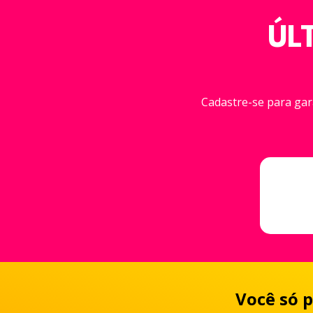
ÚL
Cadastre-se para gar
Você só p