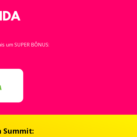
NDA
ais um SUPER BÔNUS:
en Summit: