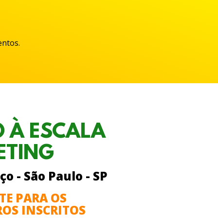
entos.
 À ESCALA
ETING
ço - São Paulo - SP
E PARA OS
ROS INSCRITOS